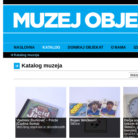
NASLOVNA
KATALOG
DONIRAJ OBJEKAT
O NAMA
I
Katalog muzeja
Katalog muzeja
mes
Vladimir Burković – Frizbi
Bojan Veličković
Dečja u
(Čudna šuma)
Sličice
tokom d
Veći broj objekata iz devedesetih
Simić», 
heroini)
Igračke i
za igru