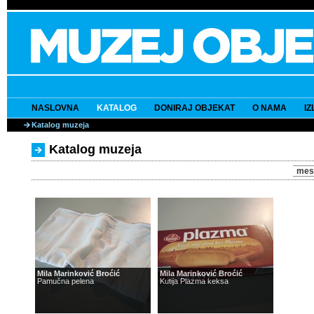
NASLOVNA
KATALOG
DONIRAJ OBJEKAT
O NAMA
I
Katalog muzeja
Katalog muzeja
mes
Mila Marinković Broćić
Mila Marinković Broćić
Pamučna pelena
Kutija Plazma keksa