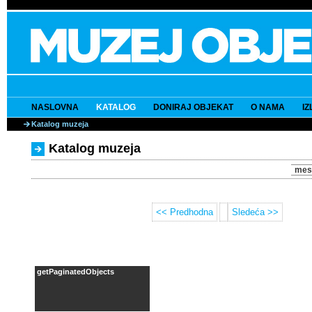
NASLOVNA
KATALOG
DONIRAJ OBJEKAT
O NAMA
I
Katalog muzeja
Katalog muzeja
mes
<< Predhodna
Sledeća >>
getPaginatedObjects