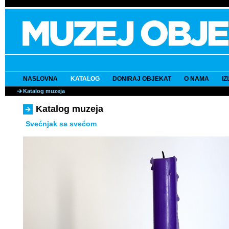
NASLOVNA
KATALOG
DONIRAJ OBJEKAT
O NAMA
I
Katalog muzeja
Katalog muzeja
Svećnjak sa svećom