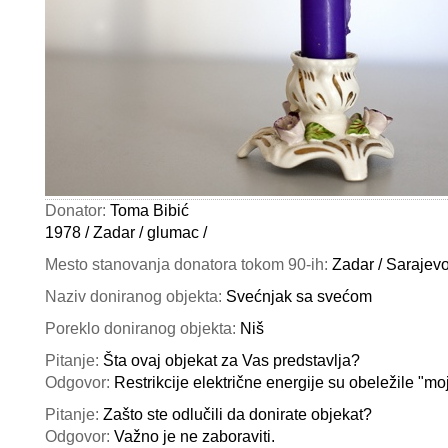
Donator:
Toma Bibić
1978 / Zadar / glumac /
Mesto stanovanja donatora tokom 90-ih:
Zadar / Sarajevo
Naziv doniranog objekta:
Svećnjak sa svećom
Poreklo doniranog objekta:
Niš
Pitanje:
Šta ovaj objekat za Vas predstavlja?
Odgovor:
Restrikcije električne energije su obeležile "m
Pitanje:
Zašto ste odlučili da donirate objekat?
Odgovor:
Važno je ne zaboraviti.