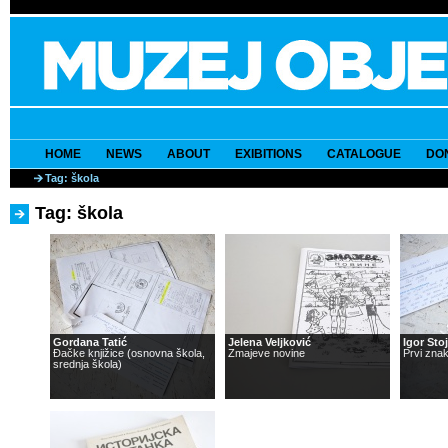
HOME
NEWS
ABOUT
EXIBITIONS
CATALOGUE
DO
Tag: škola
Tag: škola
Gordana Tatić
Jelena Veljković
Igor Sto
Đačke knjižice (osnovna škola,
Zmajeve novine
Prvi zna
srednja škola)