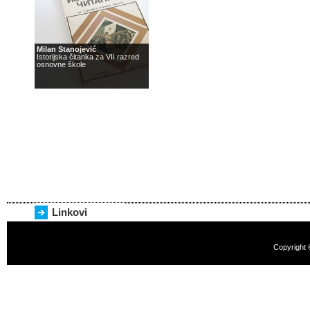
Milan Stanojević
Istorijska čitanka za VII razred
osnovne škole
Linkovi
Copyright 