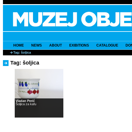
HOME
NEWS
ABOUT
EXIBITIONS
CATALOGUE
DO
Tag: šoljica
Tag: šoljica
Vladan Perić
Šoljica za kafu