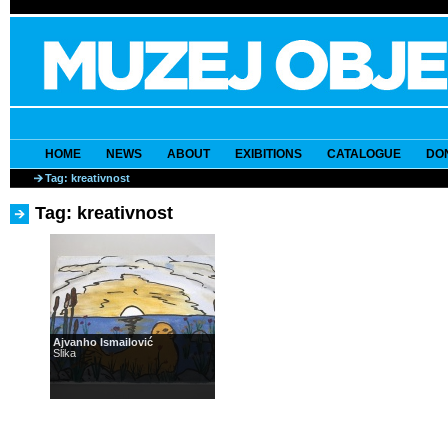
HOME
NEWS
ABOUT
EXIBITIONS
CATALOGUE
DO
Tag: kreativnost
Tag: kreativnost
Ajvanho Ismailović
Slika