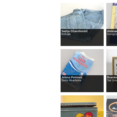
Sadija Džanefendić
Aleksan
Košulja
Geogra
Jelena Petrović
Branko
Soda bikarbona
Sat (In