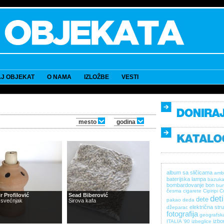
J OBJEKAT
O NAMA
IZLOŽBE
VESTI
mesto
godina
album sa sličicama
amb
baterijska lampa
bazuk
bombardovanje
bon
bun
česma
cigarete
Cipiripi
C
r Profilović
Sead Biberović
det
dete
pakao
deda
 svećnjak
Sirova kafa
električna stru
džeparac
fotografija
geografsk
izbor
ITALIA '90
izbeglice