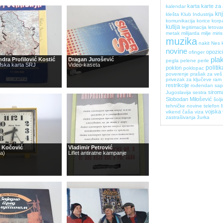
karta
karte za
kalendar
kn
klešta
Klub Industrija
komunikacija
korice
korp
kutija
legitimacija
letova
metak
milijarda
milje
miris
muzika
nakit
Nes 
novine
opozici
ofinger
pla
dra Profilović Kostić
Dragan Jurošević
pegla
pelene
perle
fska karta SRJ
Video-kaseta
politik
poklon
poklopac
poverenje
prašak za veš
privezak za ključeve
ram 
restrikcije
rođendan
sa
sirom
Jugoslavija
sestra
Slobodan Milošević
šolj
tehničke novine
telefon
vojska
vikend čaša
viza
zastrašivanja
žurka
 Kočović
Vladimir Petrović
sa)
Liflet antiratne kampanje