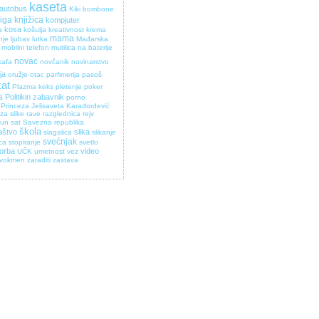
kaseta
 autobus
Kiki bombone
jiga
knjižica
kompjuter
kosa
a
košulja
kreativnost
krema
mama
nje
ljubav
lutka
Mađarska
mobilni telefon
mutilica na baterije
novac
kafa
novčanik
novinarstvo
ja
oružje
otac
parfimerija
pasoš
kat
Plazma keks
pletenje
poker
a
Politikin zabavnik
porno
Princeza Jelisaveta Karađorđević
za slike
rave
razglednica
rejv
pun
sat
Savezna republika
škola
aštvo
slika
slagalica
slikanje
svećnjak
ica
stopiranje
svetlo
torba
video
UČK
umetnost
vez
vokmen
zaraditi
zastava