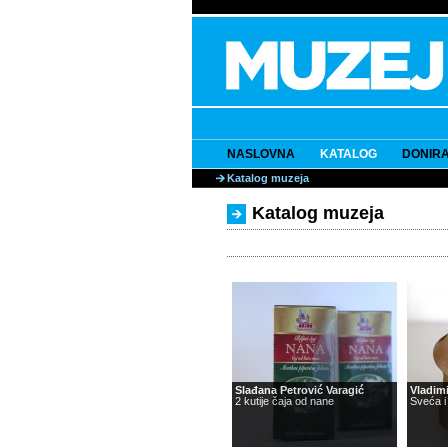
NASLOVNA
KATALOG
DONIRA
Katalog muzeja
Katalog muzeja
Slađana Petrović Varagić
Vladimi
2 kutije čaja od nane
Sveća i