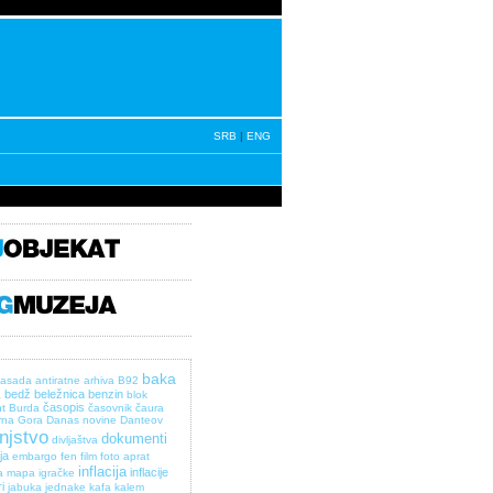
SRB
|
ENG
baka
asada
antiratne
arhiva
B92
bedž
beležnica
benzin
a
blok
časopis
t
Burda
časovnik
čaura
rna Gora
Danas novine
Danteov
injstvo
dokumenti
divljaštva
ja
embargo
fen
film
foto aprat
inflacija
inflacije
a mapa
igračke
i
jabuka
jednake
kafa
kalem